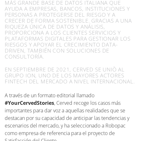
MÀS GRANDE BASE DE DATOS ITALIANA QUE
AYUDA A EMPRESAS, BANCOS, INSTITUCIONES Y
PERSONAS A PROTEGERSE DEL RIESGO Y A
CRECER DE FORMA SOSTENIBLE. GRACIAS A UNA
RIQUEZA ÚNICA DE DATOS Y ANÁLISIS,
PROPORCIONA A LOS CLIENTES SERVICIOS Y
PLATAFORMAS DIGITALES PARA GESTIONAR LOS
RIESGOS Y APOYAR EL CRECIMIENTO DATA-
DRIVEN, TAMBIÉN CON SOLUCIONES DE
CONSULTORÍA.
EN SEPTIEMBRE DE 2021, CERVED SE UNIÒ AL
GRUPO ION, UNO DE LOS MAYORES ACTORES
FINTECH DEL MERCADO A NIVEL INTERNACIONAL.
A través de un formato editorial llamado
#YourCervedStories
, Cerved recoge los casos más
importantes para dar voz a aquellas realidades que se
destacan por su capacidad de anticipar las tendencias y
escenarios del mercado, y ha seleccionado a Robopac
como empresa de referencia para el proyecto de
Satisfacción del Cliente.