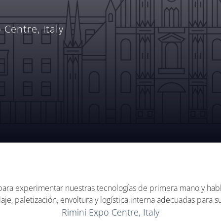
 Centre, Italy
ara experimentar nuestras tecnologías de primera mano y habl
je, paletización, envoltura y logística interna adecuadas para s
Rimini Expo Centre, Italy