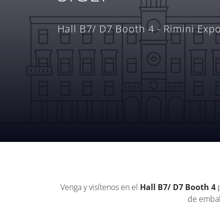
Hall B7/ D7 Booth 4 - Rimini Expo
Venga y visítenos en el
Hall B7/ D7 Booth 4
p
de embala