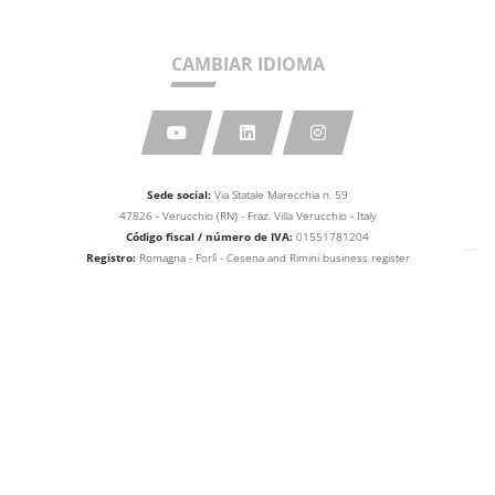
CAMBIAR IDIOMA
Sede social:
Via Statale Marecchia n. 59
47826 - Verucchio (RN) - Fraz. Villa Verucchio - Italy
Código fiscal / número de IVA:
01551781204
Registro:
Romagna - Forlì - Cesena and Rimini business
register
Número REA
:
RN - 33134
Capital social:
Euro 10,000,000.00
web agency extera
© 2026
Aetna Group SPA
Aviso en el momento de la recogida