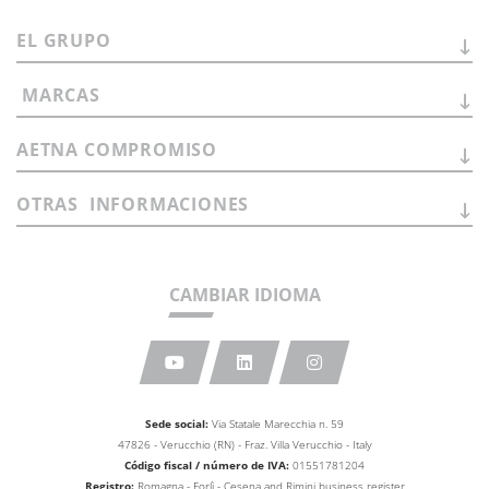
EL
GRUPO
MARCAS
AETNA
COMPROMISO
OTRAS
INFORMACIONES
CAMBIAR IDIOMA
Sede social:
Via Statale Marecchia n. 59
47826 - Verucchio (RN) - Fraz. Villa Verucchio - Italy
Código fiscal / número de IVA:
01551781204
Registro:
Romagna - Forlì - Cesena and Rimini business
register