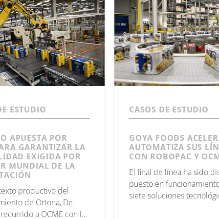
DE ESTUDIO
CASOS DE ESTUDIO
CO APUESTA POR
GOYA FOODS ACELER
ARA GARANTIZAR LA
AUTOMATIZA SUS LÍ
LIDAD EXIGIDA POR
CON ROBOPAC Y OC
ER MUNDIAL DE LA
El final de línea ha sido d
TACIÓN
puesto en funcionamient
texto productivo del
siete soluciones tecnológi
miento de Ortona, De
las más rápidas y evoluci
recurrido a OCME con la
toda la gama de producto