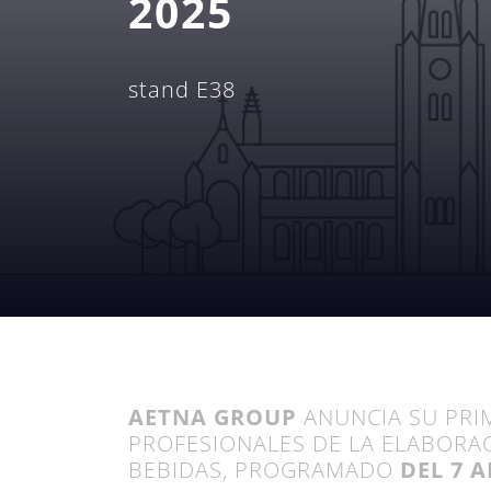
2025
stand E38
AETNA GROUP
ANUNCIA SU PRI
PROFESIONALES DE LA ELABORAC
BEBIDAS, PROGRAMADO
DEL 7 A