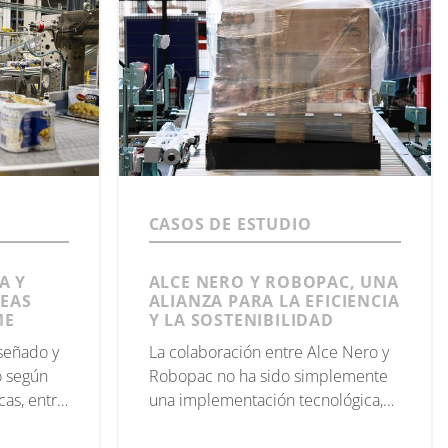
CASOS DE ESTUDIO
A Y
ALCE NERO Y ROBOPAC, UNA
NEAS
ALIANZA PARA LA EFICIENCIA
ME
Y LA SOSTENIBILIDAD
iseñado y
La colaboración entre Alce Nero y
o según
Robopac no ha sido simplemente
cas, entre
una implementación tecnológica,
onadas de
sino un ejemplo acertado que
s
inspira y guía al sector hacia un