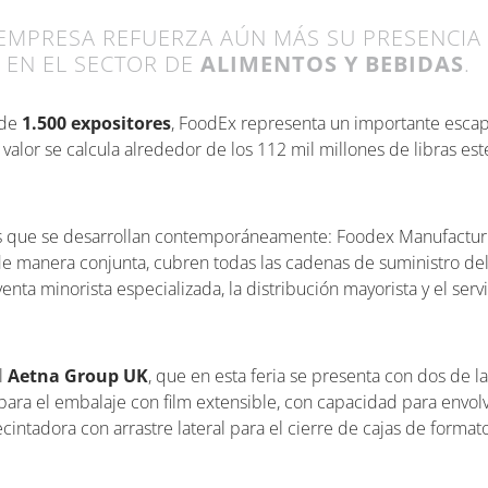
EMPRESA REFUERZA AÚN MÁS SU PRESENCIA 
EN EL SECTOR DE
ALIMENTOS Y BEBIDAS
.
 de
1.500 expositores
, FoodEx representa un importante escapa
lor se calcula alrededor de los 112 mil millones de libras este
cas que se desarrollan contemporáneamente: Foodex Manufactur
 manera conjunta, cubren todas las cadenas de suministro del s
enta minorista especializada, la distribución mayorista y el serv
l
Aetna Group UK
, que en esta feria se presenta con dos de
ara el embalaje con film extensible, con capacidad para envolve
intadora con arrastre lateral para el cierre de cajas de formato