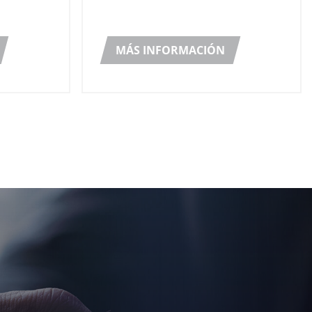
upo:
futuro más sostenible.
oras de
MÁS INFORMACIÓN
a OCME y