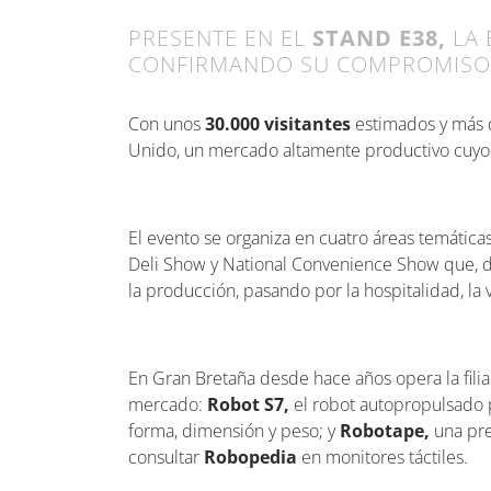
PRESENTE EN EL
STAND E38,
LA 
CONFIRMANDO SU COMPROMISO 
Con unos
30.000 visitantes
estimados y más
Unido, un mercado altamente productivo cuyo va
El evento se organiza en cuatro áreas temáti
Deli Show y National Convenience Show que, de
la producción, pasando por la hospitalidad, la v
En Gran Bretaña desde hace años opera la filia
mercado:
Robot S7,
el robot autopropulsado p
forma, dimensión y peso; y
Robotape,
una prec
consultar
Robopedia
en monitores táctiles.