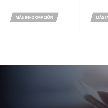
exigencia
aceite de semillas: Hellenic Fine
eficienci
Oils, con sede en Corinto.
paletizaci
MÁS INFORMACIÓN
MÁS 
mismo ti
flexibili
demandada
alimentaci
exigencia