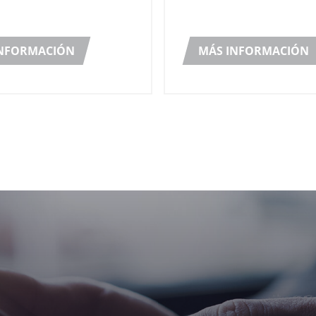
 de maximizar la
disponible dentro del Gr
a del proceso de
despaletizadores, formad
ón que garantice, al
INFORMACIÓN
bandejas, paletizadores y
MÁS INFORMACIÓN
empo, una gran
envolvedoras de la marc
dad (aptitudes ampliamente
Robopac
s en el sector de la
ón), para gestionar las
s de línea bajo demanda.