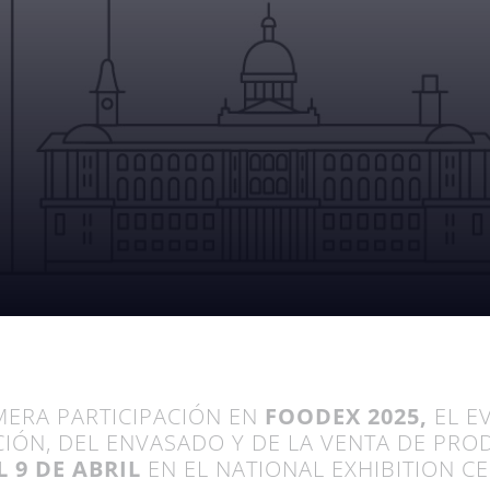
MERA PARTICIPACIÓN EN
FOODEX 2025,
EL E
IÓN, DEL ENVASADO Y DE LA VENTA DE PRO
L 9 DE ABRIL
EN EL
NATIONAL EXHIBITION C