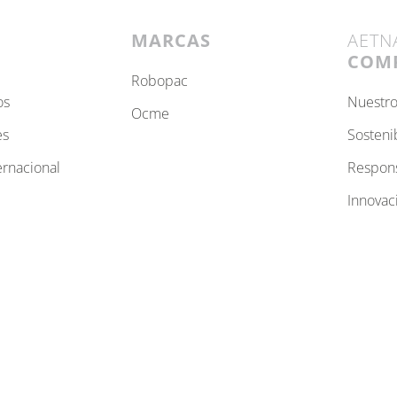
MARCAS
AETN
COM
robopac
os
nuest
ocme
es
sosteni
ternacional
respon
innovac