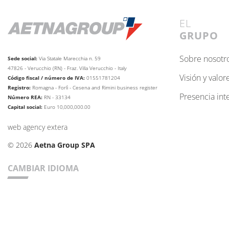
EL
GRUPO
sobre nosotr
Sede social:
Via Statale Marecchia n. 59
47826 - Verucchio (RN) - Fraz. Villa Verucchio - Italy
visión y valor
Código fiscal / número de IVA:
01551781204
Registro:
Romagna - Forlì - Cesena and Rimini business
register
presencia in
Número REA
:
RN - 33134
Capital social:
Euro 10,000,000.00
web agency extera
© 2026
Aetna Group SPA
CAMBIAR IDIOMA