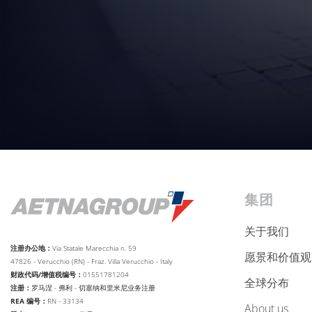
集团
关于我们
注册办公地：
Via Statale Marecchia n. 59
愿景和价值观
47826 - Verucchio (RN) - Fraz. Villa Verucchio - Italy
财政代码/增值税编号：
01551781204
全球分布
注册：
罗马涅 - 弗利 - 切塞纳和里米尼业务注册
REA 编号：
RN - 33134
about us