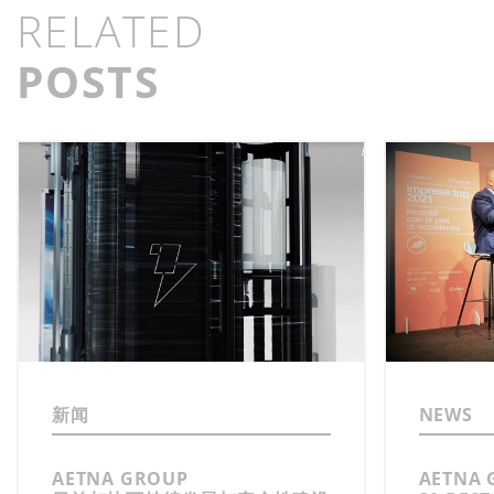
RELATED
POSTS
新闻
NEWS
AETNA GROUP
AETNA 