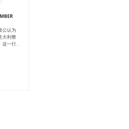
：
TEMBER
被公认为
意大利整
。这一行
 亿欧元，
域。