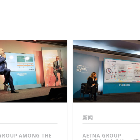
新闻
GROUP AMONG THE
AETNA GROUP