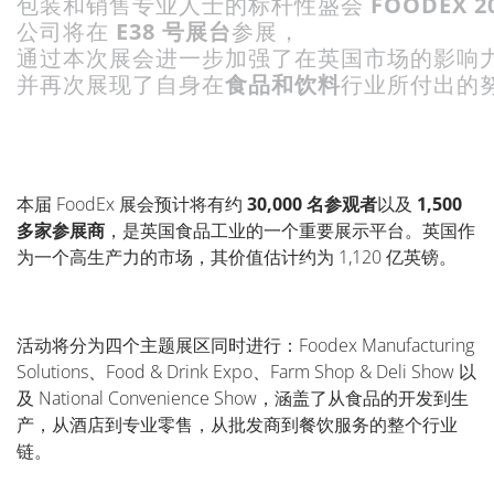
包装和销售专业人士的标杆性盛会
FOODEX 2
公司将在
E38
号展台
参展，
通过本次展会进一步加强了在英国市场的影响
并再次展现了自身在
食品和饮料
行业所付出的
本届
FoodEx
展会预计将有约
30,000
名参观者
以及
1,500
多家参展商
，是英国食品工业的一个重要展示平台。英国作
为一个高生产力的市场，其价值估计约为
1,120
亿英镑。
活动将分为四个主题展区同时进行：
Foodex Manufacturing
Solutions、Food & Drink Expo、Farm Shop & Deli Show
以
及
National Convenience Show
，涵盖了从食品的开发到生
产，从酒店到专业零售，从批发商到餐饮服务的整个行业
链。