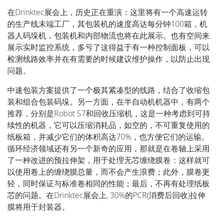
在Drinktec展会上，历史正在重演：这里将有一个高速运转
的生产线末端工厂，其包装机的速度高达每分钟100箱，机
器人码垛机，包装机和内部物流也将在此展示。也有空间来
展示实时监控系统，多亏了这得益于有一种控制面板，可以
检测线路效率并在有需要的时候建议维护操作，以防止出现
问题。
中速包装方案提供了一个极其紧凑型的线路，结合了收缩包
装和组合包装码垛。另一方面，在半自动机机器中，有两个
推荐，分别是Robot S7和回收压缩机，这是一种考虑到可持
续性的机器，它可以压缩消耗品，如空的，不可重复使用的
纸板箱，并减少它们的体积高达70%，也方便它们的运输。
循环经济领域还有另一个新奇的应用，那就是在卷轴上采用
了一种改进的预拉伸架，用于处理无芯缠绕膜卷：这样就可
以使用卷上的缠绕膜总量，而不会产生浪费；此外，膜卷更
轻，同时保证与标准卷相同的性能；最后，不再有处理纸板
芯的问题。在Drinktec展会上, 30%的PCR(消费后回收)拉伸
膜将用于封装器。