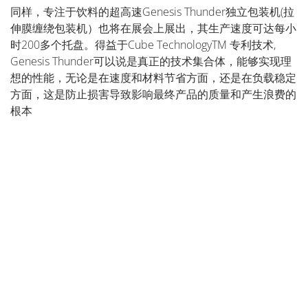
同样，专注于饮料的超高速Genesis Thunder独立包装机(拉
伸膜缠绕包装机）也将在展会上展出，其生产速度可达每小
时200多个托盘。得益于Cube TechnologyTM 专利技术,
Genesis Thunder可以说是真正的技术集合体，能够实现理
想的性能，无论是在速度和材料节省方面，还是在负载稳定
方面，这是防止损害导致影响最终产品的质量和产生浪费的
根本
CONTACT US
HOW TO GET HERE
更多信息
ASK A FREE TICKET
更多信息
VISIT FAIR'S WEBSITE
更多信息
更多信息
CONTACT US
HOW TO GET HERE
更多信息
ASK A FREE TICKET
更多信息
VISIT FAIR'S WEBSITE
更多信息