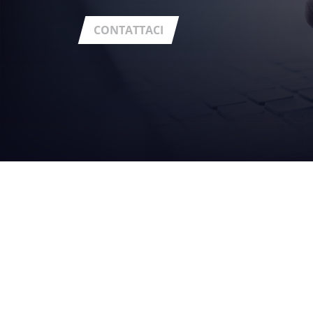
CONTATTACI
IL
GRUPPO
chi siamo
Sede legale
: Via Statale Marecchia n. 59
47826 - Verucchio (RN) - Fraz. Villa Verucchio - Italia
i nostri valori
Codice Fiscale/P.IVA
: 01551781204