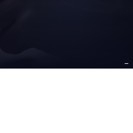
PEGNO DI
ALTRE
NA
INFORMAZIONI
ro impegno
careers
bilità
dichiarazione di accessibilità