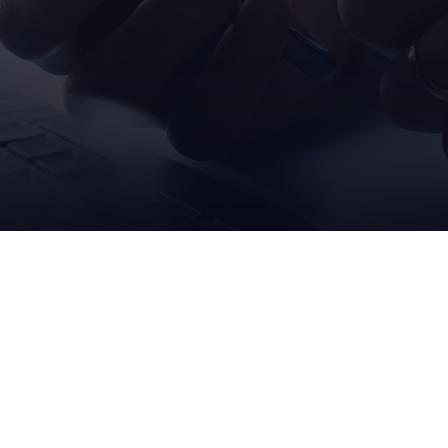
I NOSTRI
L'IM
BRAND
AET
robopac
il nost
ocme
sosteni