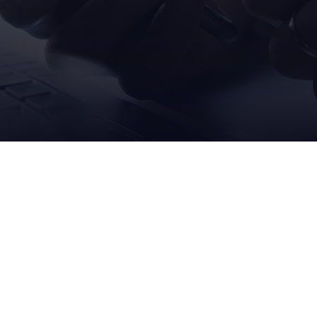
MARKEN
AETN
VER
robopac
our c
erte
ocme
nachha