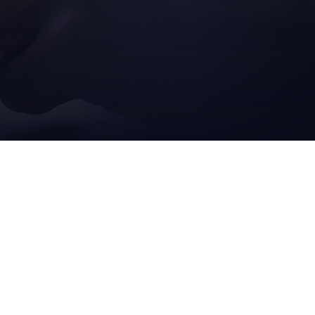
A
ANDERE
ANTWORTUNG
INFORMATIONEN
ommitment
karriere
ltigkeit
accessibility