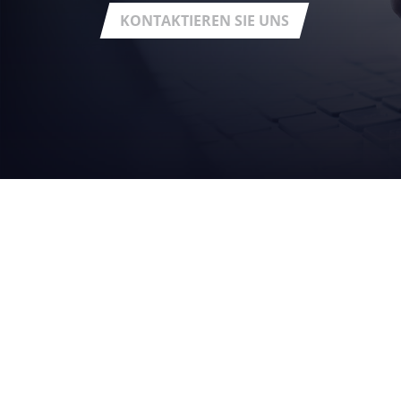
KONTAKTIEREN SIE UNS
DIE
GRUPPE
über uns
Registered office:
Via Statale Marecchia n. 59
47826 - Verucchio (RN) - Fraz. Villa Verucchio - Italy
vision und w
Fiscal code / VAT number:
01551781204
Registration:
Romagna - Forlì - Cesena and Rimini business