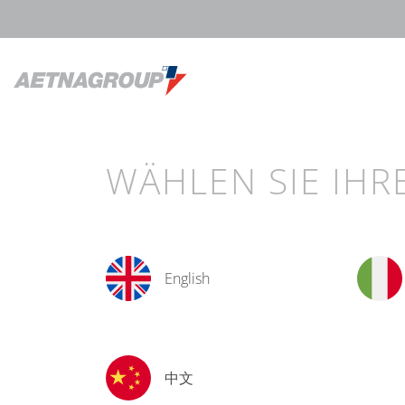
WÄHLEN SIE IHR
English
中文