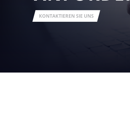
KONTAKTIEREN SIE UNS
DIE
GRUPPE
über uns
Registered office:
Via Statale Marecchia n. 59
47826 - Verucchio (RN) - Fraz. Villa Verucchio - Italy