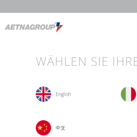
WÄHLEN SIE IHR
English
中文