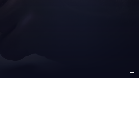
A
ANDERE
ANTWORTUNG
INFORMATIONEN
ommitment
karriere