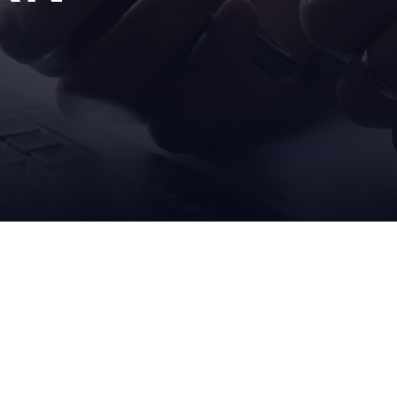
MARKEN
AETN
VER
robopac
our c